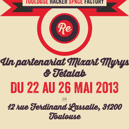
Un partenariat Mixart Myrys
& Tetalab
Du 22 au 26 Mai 2013

12 rue Ferdinand Lassalle, 31200
Toulouse