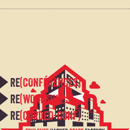
RE
(CONFÉRENCES)
RE
(WORKSHOPS)
RE
(CORDED-CONF)